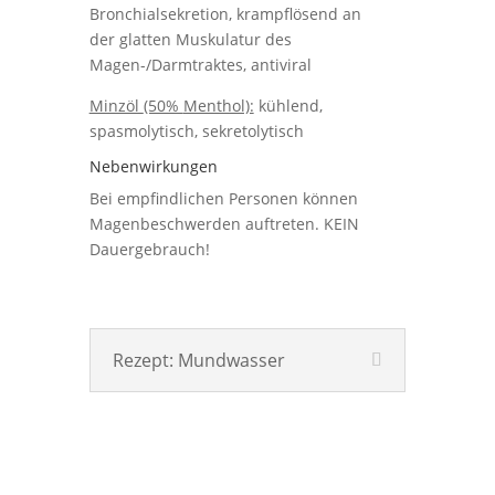
Bronchialsekretion, krampflösend
an
der
glatten Muskulatur
des
Magen-/
Darmtraktes, antiviral
Minzöl
(50%
Menthol):
kühlend,
spasmolytisch, sekretolytisch
Nebenwirkungen
Bei
empfindlichen
Personen können
Magenbeschwerden
auftreten. KEIN
Dauergebrauch!
Rezept: Mundwasser