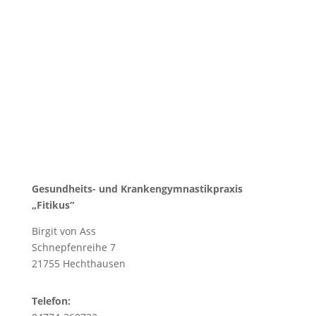
Kapuzinerkressengewächse (Tropaeolaceae)
Verwendete Pflanzenteile Ernten...
Gesundheits- und Krankengymnastikpraxis
„Fitikus“
Birgit von Ass
Schnepfenreihe 7
21755 Hechthausen
Telefon: