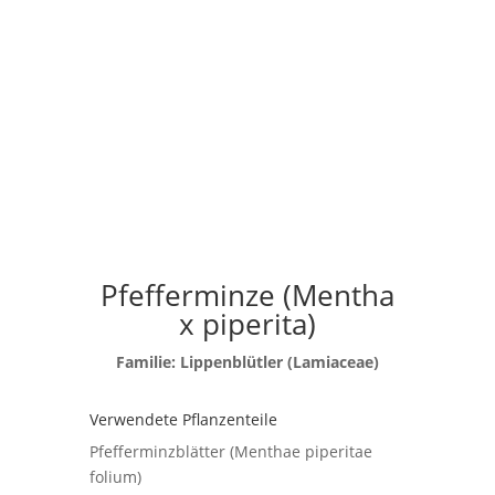
Pfefferminze (Mentha
x piperita)
Fa
milie: Lippenblütler (Lamiaceae)
Verwendete Pflanzenteile
Pfefferm
in
zblätter (Menthae piperitae
folium)