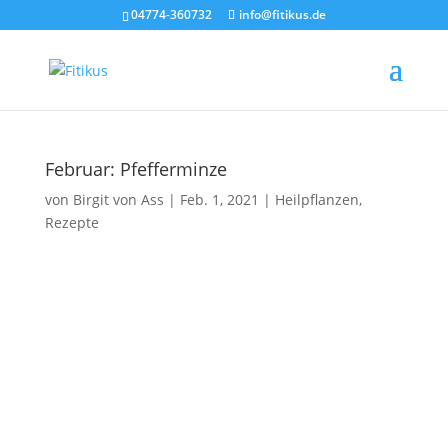
04774-360732
info@fitikus.de
Februar: Pfefferminze
von
Birgit von Ass
|
Feb. 1, 2021
|
Heilpflanzen
,
Rezepte