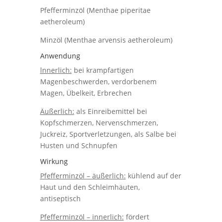
Pfe
fferminzöl
(Menthae piperitae
aetheroleum)
Minzöl
(Menthae arvensis
aetheroleum)
Anwendung
lnnerlich:
bei
krampfartigen
Magenbeschwerden,
verdorbenem
Magen, Ü
belkeit,
Erbrechen
Äußerlich:
als
Einreibemittel
bei
Kopfschmerzen,
Nervenschmerzen,
Juckreiz,
Sportverletzungen,
als
Salbe
bei
Husten
und Schnupfen
Wirkung
Pfefferminzöl
–
äußerlich:
kühlend
auf
der
Haut
und
den Schleimhäuten,
antiseptisch
Pfefferminzöl
–
innerlich:
fördert